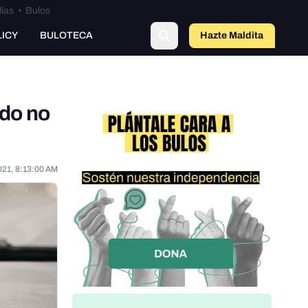
lías
•
Bulos
LICY
BULOTECA
Hazte Maldit
o
ndo no
021, 8:13:00 AM