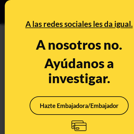
Especial C
DESINFO
PREB
A las redes sociales les da igual.
PREBUNKING
A nosotros no.
Navegación 'offline': cómo vi
tenemos conexión
Ayúdanos a
investigar.
Tecnología
Hazte Embajadora/Embajador