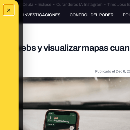
euta
•
Bulos Ceuta
•
Eclipse
•
Curanderos IA Instagram
•
Timo José E
×
UNKING
INVESTIGACIONES
CONTROL DEL PODER
PO
sitar webs y visualizar mapas cua
Publicado el
Dec 6, 2