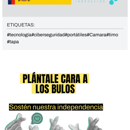
ETIQUETAS:
#tecnología
#ciberseguridad
#portátiles
#Camara
#timo
#tapa