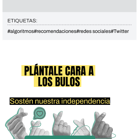
ETIQUETAS:
#algoritmos
#recomendaciones
#redes sociales
#Twitter