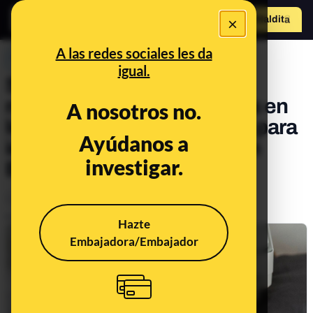
×
Hazte Maldit
o
Abrir menú
A las redes sociales les da
PREBUNKING
igual.
Sí, las impresoras dejaban
rastros de puntos amarillos en
A nosotros no.
los papeles que imprimían para
Ayúdanos a
identificar a los usuarios en
investigar.
Estados Unidos
Legislación
Publicado el
Jul 23, 2021, 8:13:00 AM
Hazte
Embajadora/Embajador