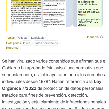
sobre opiniones políticas, religiosas y filosóficas, así como
sobre la <em>actividad</em> y la <em>orientación</em>
sexual.</li><li>Captar, reproducir y tratar los datos
personales no será una intromisión ilegítima en el derecho a
la intimidad personal.</li></ol><div>El 16 de Junio entra
esta barbaridad en vigor.</div>
Channels:
Topics
Política
Legislación
Categories
leyes
datos personales
Reports
9
Se han viralizado varios contenidos que afirman que
el
Gobierno ha aprobado “sin aviso” una normativa
que,
supuestamente, es “el mayor atentado a los derechos
individuales desde 1978”. Hacen referencia a la
Ley
Orgánica 7/2021
de protección de datos personales
tratados para fines de prevención, detección,
investigación y enjuiciamiento de infracciones penales
y de ejecución de sanciones penales. Es decir,
el uso