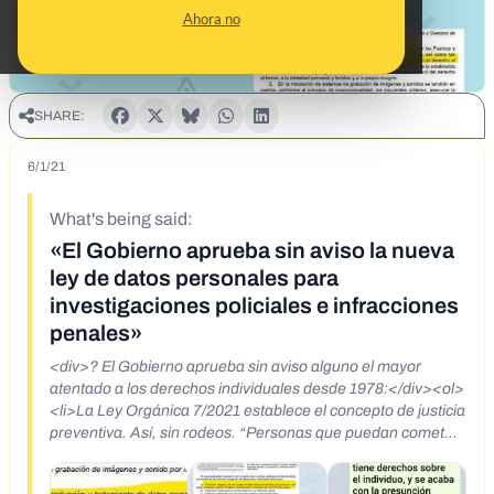
Ahora no
SHARE:
6/1/21
What's being said:
«El Gobierno aprueba sin aviso la nueva
ley de datos personales para
investigaciones policiales e infracciones
penales»
<div>? El Gobierno aprueba sin aviso alguno el mayor
atentado a los derechos individuales desde 1978:</div><ol>
<li>La Ley Orgánica 7/2021 establece el concepto de justicia
preventiva. Así, sin rodeos. “Personas que puedan cometer
un delito.”</li><li>El Gobierno podrá efectuar el tratamiento
de datos genéticos y biométricos, y recabar información