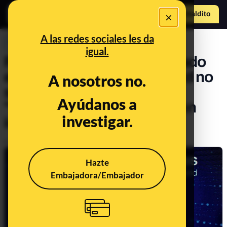
×
Hazte Maldit
o
Abrir menú
A las redes sociales les da
PREBUNKING
igual.
Por qué el robot Sophia usado
en las elecciones de Madrid no
A nosotros no.
se puede considerar una
Ayúdanos a
"innovación tecnológica" en
investigar.
inteligencia artificial
Publicado el
May 4, 2021, 1:56:24 PM
Hazte
Embajadora/Embajador