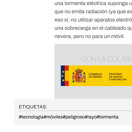
una tormenta eléctrica suponga 
que no emita radiación (ya que e
eso sí,
no utilizar aparatos electr
una sobrecarga en el cableado qu
nevera, pero no para un móvil.
ETIQUETAS:
#tecnología
#móviles
#peligroso
#rayo
#tormenta