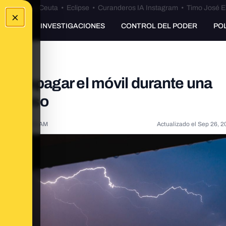
euta
•
Bulos Ceuta
•
Eclipse
•
Curanderos IA Instagram
•
Timo José E
×
UNKING
INVESTIGACIONES
CONTROL DEL PODER
PO
 que apagar el móvil durante una
ligroso
 2021, 8:13:00 AM
Actualizado el
Sep 26, 2