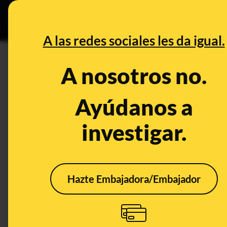
Especial C
DESINFO
PREB
A las redes sociales les da igual.
PREBUNKING
A nosotros no.
Por qué no es cierto que haya
tormenta porque pueda ser pe
Ayúdanos a
investigar.
Tecnología
Publicado el
Jan 22,
Hazte Embajadora/Embajador