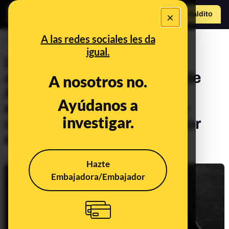
×
Hazte Maldit
o
Abrir menú
A las redes sociales les da
PREBUNKING
igual.
Las diferencias entre
aplicaciones de Android y de
A nosotros no.
Apple: por qué a veces no
Ayúdanos a
encontramos las mismas y
investigar.
otras tenemos que pagar por
ellas
Publicado el
Nov 13, 2020, 7:13:00 AM
Hazte
Embajadora/Embajador