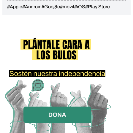
#Apple
#Android
#Google
#movil
#iOS
#Play Store