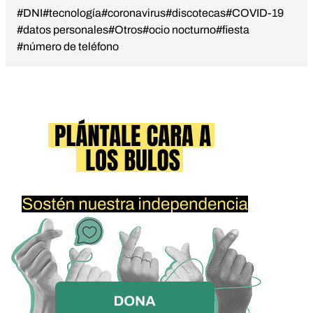
#DNI
#tecnología
#coronavirus
#discotecas
#COVID-19
#datos personales
#Otros
#ocio nocturno
#fiesta
#número de teléfono