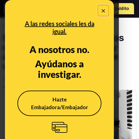
×
Hazte Maldit
o
Abrir menú
A las redes sociales les da
PREBUNKING
igual.
Siete ejemplos de algoritmos
que utilizas en tu día a día (y
A nosotros no.
algún otro que puede que te
Ayúdanos a
utilice a ti)
investigar.
Tecnología
Publicado el
Feb 26, 2020, 12:13:00 PM
Hazte
Embajadora/Embajador