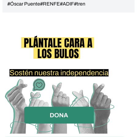
#Óscar Puente
#RENFE
#ADIF
#tren