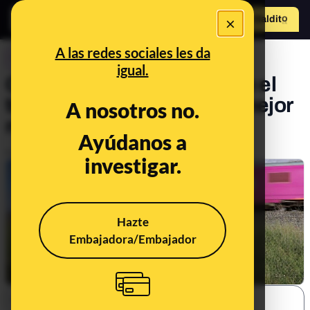
×
Hazte Maldit
o
Abrir menú
A las redes sociales les da
CONTROL DEL PODER
igual.
Cuando para Óscar Puente el
tren hace un año vivía "el mejor
A nosotros no.
momento de su historia"
Ayúdanos a
Publicado el
Jul 2, 2025, 1:45:00 PM
investigar.
Hazte
Embajadora/Embajador
SHARE: