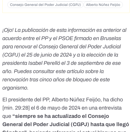
formó gobierno, se renovó el CGPJ con mayoría
Consejo General del Poder Judicial (CGPJ)
Alberto Núñez Feijóo
conservadora. BLOQUEO 2.- El PP bloqueó la renovación,
manteniendo una mayoría conservadora contraria al
resultado de las urnas de 2004. Rajoy esperaba ganar las
elecciones del 9 de marzo 2008, usurpando de esta forma
¡Ojo! La publicación de esta información es anterior al
una legislatura completa al PSOE. BLOQUEO 3.- El PP está
bloqueando la renovación, que sigue pendiente*, porque le
acuerdo entre el PP y el PSOE firmado en Bruselas
niega la legitimidad al gobierno de Pedro Sánchez. El PP de
para renovar el Consejo General del Poder Judicial
Aznar era corrupto y bloqueo el CGPJ para controlar la
justicia El PP de Rajoy era corrupto y bloqueo el CGPJ para
(CGPJ) el 25 de junio de 2024 y a la
elección de la
controlar la justicia El PP de Casado era corrupto y bloqueo
presidenta Isabel Perelló el 3 de septiembre
de ese
el CGPJ para controlar la justicia El PP de Feijóo es corrupto
año. Puedes consultar
este artículo sobre la
y por eso bloquea el CGPJ
https://twitter.com/J_Zaragoza_/status/1536967225738944
renovación tras cinco años de bloqueo
de este
515
organismo.
El presidente del PP, Alberto Núñez Feijóo, ha dicho
[
min. 29:28
] el 6 de mayo de 2024 en una entrevista
que
“siempre se ha actualizado el Consejo
General del Poder Judicial (CGPJ) hasta que llegó