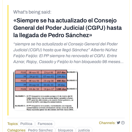
What's being said:
«Siempre se ha actualizado el Consejo
General del Poder Judicial (CGPJ) hasta
la llegada de Pedro Sánchez»
“siempre se ha actualizado el Consejo General del Poder
Judicial (CGPJ) hasta que llegó Sánchez” Alberto Núñez
Feijóo Feijóo: El PP siempre ha renovado el CGPJ. Entre
Aznar, Rajoy, Casado y Feijóo lo han bloqueado 98 meses.
Es decir, 2 legislaturas completas y aun así este pedazo de
bulo que roza el insulto no sale en ningún titular 😡
https://twitter.com/achajim/status/1787561863418441968
BLOQUEOS DEL CGPJ GOBIERNO TOCABA RENO. SE
RENOVÓ RETRASO PSOE 08-nov-95 23-jul-96 257 días
BLOQUEO 1 PP 24-jul-01 07-nov-01 104 días PSOE 08-nov-
06 23-sep-08 680 días BLOQUEO 2 PP 24-sep-13 03-dic-13
69 días PSOE 04-dic-18 * 14-jun-22 1285 días BLOQUEO 3
BLOQUEO 1.- El PP bloqueó la renovación porque el 3 de
marzo del 96 había elecciones y las encuestas daban
Channels:
Topics
Política
Famosos
ganador a Aznar. El PP ganó las elecciones y en cuanto
Categories
Pedro Sánchez
bloqueos
justicia