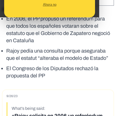
SHARE:
Ahora no
En corto:
En 2006, el PP propuso un referéndum para
que todos los españoles votaran sobre el
estatuto que el Gobierno de Zapatero negoció
en Cataluña
Rajoy pedía una consulta porque aseguraba
que el estatut “alteraba el modelo de Estado”
El Congreso de los Diputados rechazó la
propuesta del PP
9/26/23
What's being said:
«Rajoy solicita en 2006 un referéndum