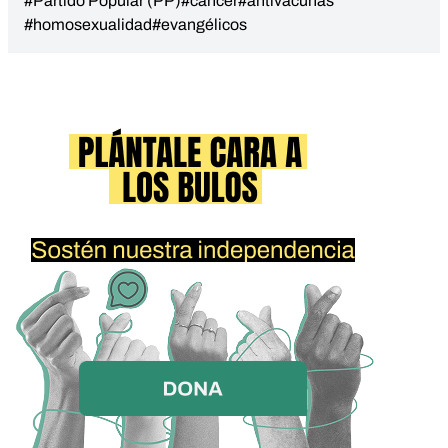
#Partido Popular (PP)
#cáncer
#antivacunas
#homosexualidad
#evangélicos