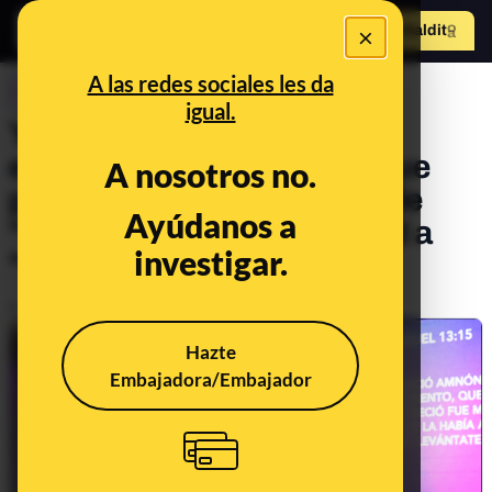
×
Hazte Maldit
o
Abrir menú
A las redes sociales les da
CONTROL DEL PODER
igual.
Yadira Maestre, la pastora
evangelista antivacunas que
A nosotros no.
participa en actos del PP: de
Ayúdanos a
"sanar" la homosexualidad a
investigar.
"curar el cáncer" rezando
Publicado el
Mar 28, 2023, 5:11:07 PM
Hazte
Embajadora/Embajador