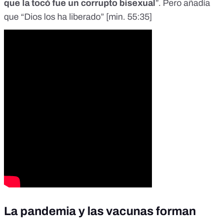
que la tocó fue un corrupto bisexual
”. Pero añadía
que “Dios los ha liberado” [
min. 55:35
]
La pandemia y las vacunas forman