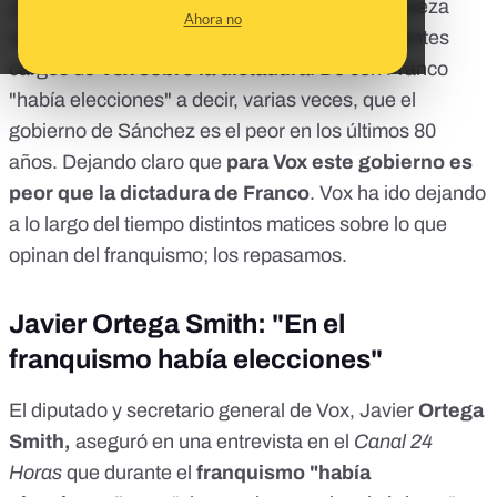
¿
Qué piensa Vox del franquismo
? En esta pieza
Ahora no
vamos a recopilar qué han ido opinando diferentes
cargos de
Vox sobre la dictadura
. De con Franco
"había elecciones" a decir, varias veces, que el
gobierno de Sánchez es el peor en los últimos 80
años. Dejando claro que
para Vox este gobierno es
peor que la dictadura de Franco
. Vox ha ido dejando
a lo largo del tiempo distintos matices sobre lo que
opinan del franquismo; los repasamos.
Javier Ortega Smith: "En el
franquismo había elecciones"
El diputado y secretario general de Vox, Javier
Ortega
Smith,
aseguró en una entrevista en el
Canal 24
Horas
que durante el
franquismo "había