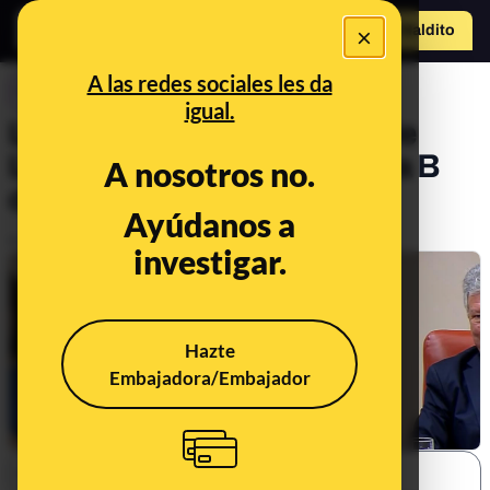
×
Hazte Maldit
o
Abrir menú
A las redes sociales les da
CONTROL DEL PODER
igual.
Las diferentes versiones de
Luis Bárcenas sobre la caja B
A nosotros no.
del Partido Popular
Ayúdanos a
Publicado el
Feb 4, 2021, 4:21:00 PM
investigar.
Hazte
Embajadora/Embajador
SHARE: