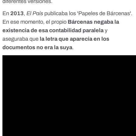
diferentes versiones.
En
2013
,
El País
publicaba los '
Papeles de Bárcenas
'.
En ese momento, el propio
Bárcenas negaba la
existencia de esa contabilidad paralela
y
aseguraba que
la letra que aparecía en los
documentos no era la suya
.