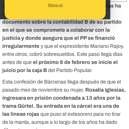
Ahora no
El extesorero del Partido Popular
Luis Bárcenas ha
remitido a la Fiscalía Anticorrupción
un
documento
sobre la contabilidad B de su partido
en el que se compromete a colaborar con la
justicia y donde asegura que el PP se financió
irregularmente
y que el expresidente Mariano Rajoy,
entre otros, cobró sobresueldos. Este paso llega días
antes de que
el próximo 8 de febrero se inicie el
juicio por la caja B
del Partido Popular.
Esta confesión de Bárcenas llega después de que el
pasado mes de noviembre su mujer,
Rosalía Iglesias,
ingresara en prisión condenada a 13 años por la
trama Gürtel. Su entrada en la cárcel era una de
las líneas rojas
que puso el extesorero para no tirar
de la manta, aunque a lo largo de los años ha dado