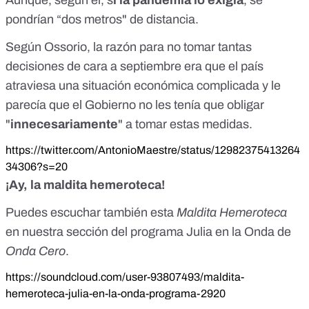
Aunque, según él, s
i la pandemia lo exigía
, se
pondrían “dos metros" de distancia.
Según Ossorio, la razón para no tomar tantas
decisiones de cara a septiembre era que el país
atraviesa una situación económica complicada y le
parecía que el Gobierno no les tenía que obligar
"
innecesariamente
" a tomar estas medidas.
https://twitter.com/AntonioMaestre/status/12982375413264
34306?s=20
¡Ay, la maldita hemeroteca!
Puedes escuchar también
esta
Maldita Hemeroteca
en nuestra sección del programa
Julia en la Onda de
Onda Cero
.
https://soundcloud.com/user-93807493/maldita-
hemeroteca-julia-en-la-onda-programa-2920