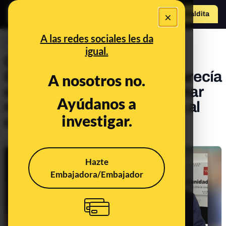
×
Hazte Maldit
a
Abrir menú
A las redes sociales les da
CONTROL DEL PODER
igual.
Cuando al Gobierno de la
Comunidad de Madrid le parecía
A nosotros no.
demasiado pronto para tomar
Ayúdanos a
medidas de cara a la vuelta al
investigar.
colegio
Publicado el
Sep 3, 2020, 10:41:20 AM
Hazte
Embajadora/Embajador