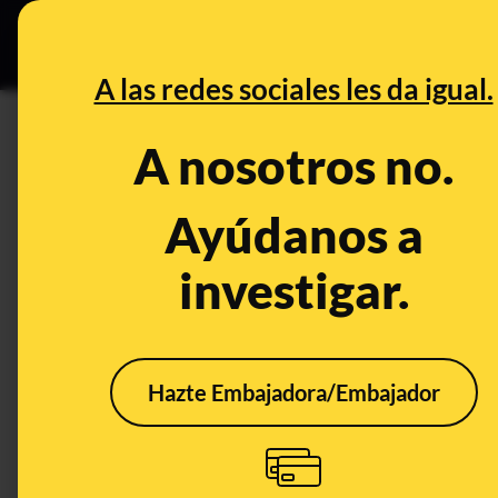
Grupos Ceuta
•
DESINFO
PREB
A las redes sociales les da igual.
CONTROL DEL PODER
A nosotros no.
Rastreadores en la Comunidad
mayo a la propuesta de contra
Ayúdanos a
investigar.
Publicado el
Aug 5, 2020, 9:53:51 AM
Hazte Embajadora/Embajador