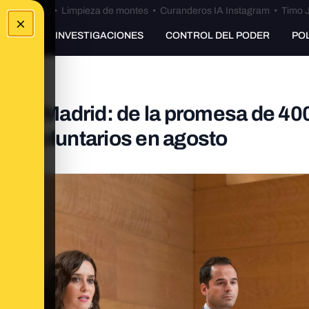
Bulos Ceuta
•
Limpieza de montes
•
Curanderos IA Instagram
•
Timo J
×
UNKING
INVESTIGACIONES
CONTROL DEL PODER
PO
 de Madrid: de la promesa de 40
tar voluntarios en agosto