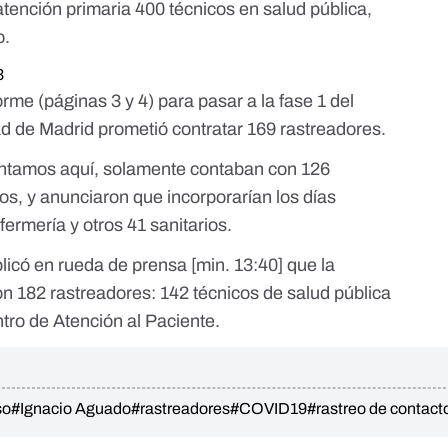
 atención primaria 400 técnicos en salud pública,
o.
3
orme (
páginas 3 y 4
) para pasar a la fase 1 del
 de Madrid prometió contratar 169 rastreadores.
ontamos
aquí
, solamente contaban con 126
os, y anunciaron que incorporarían los días
fermería y otros 41 sanitarios.
plicó en rueda de prensa [
min. 13:40
] que la
 182 rastreadores: 142 técnicos de salud pública
ntro de Atención al Paciente.
so
#Ignacio Aguado
#rastreadores
#COVID19
#rastreo de contact