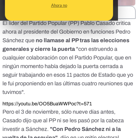
Ahora no
SHARE:
El líder del Partido Popular (PP) Pablo Casado critica
ahora al presidente del Gobierno en funciones Pedro
Sánchez que
no llamase al PP tras las elecciones
generales y cierre la puerta
"con estruendo a
cualquier colaboración con el Partido Popular, que en
ningún momento había dejado la puerta cerrada a
seguir trabajando en esos 11 pactos de Estado que yo
le fui proponiendo en las últimas cuatro reuniones que
tuvimos".
https://youtu.be/OO5BuaWWPoc?t=571
Pero el 3 de noviembre, sólo nueve días antes,
Casado dijo que al PP ni se les pasó por la cabeza
investir a Sánchez.
"Con Pedro Sánchez ni a la
vuelta de la esquina"
, dijo en un mitín electoral