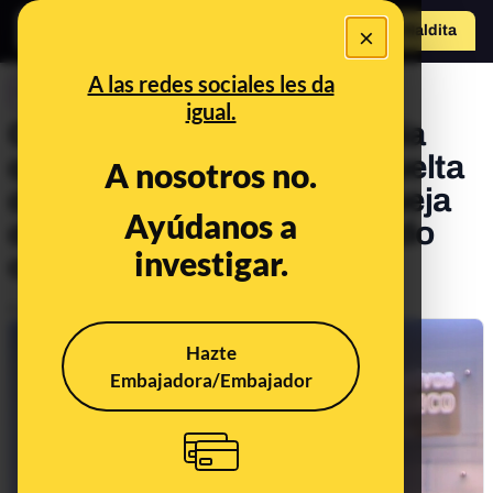
×
Hazte Maldit
a
Abrir menú
A las redes sociales les da
CONTROL DEL PODER
igual.
Cuando Pablo Casado decía
que "con Sánchez ni a la vuelta
A nosotros no.
de la esquina": ahora se queja
Ayúdanos a
de que no busque el acuerdo
investigar.
con el PP
Publicado el
Nov 14, 2019, 7:03:00 AM
Hazte
Embajadora/Embajador