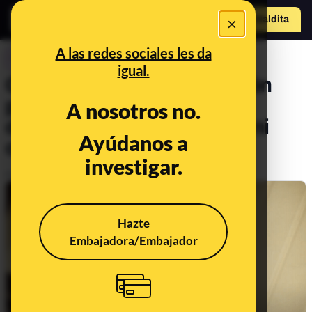
×
Hazte Maldit
a
Abrir menú
A las redes sociales les da
CONTROL DEL PODER
igual.
Ciudadanos contra la prisión
permanente revisable:
A nosotros no.
demagogia punitiva, ni útil ni
Ayúdanos a
constitucional
investigar.
Publicado el
Mar 15, 2018, 9:10:00 AM
Hazte
Embajadora/Embajador