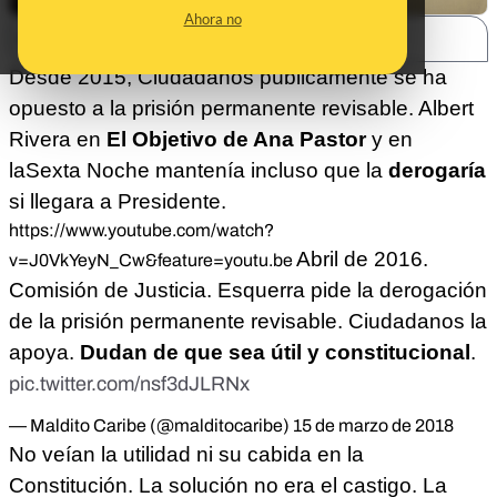
Ahora no
SHARE:
Desde 2015, Ciudadanos públicamente se ha
opuesto a la prisión permanente revisable. Albert
Rivera en
El Objetivo de Ana Pastor
y en
laSexta Noche mantenía incluso que la
derogaría
si llegara a Presidente.
https://www.youtube.com/watch?
Abril de 2016.
v=J0VkYeyN_Cw&feature=youtu.be
Comisión de Justicia. Esquerra pide la derogación
de la prisión permanente revisable. Ciudadanos la
apoya.
Dudan de que sea útil y constitucional
.
pic.twitter.com/nsf3dJLRNx
— Maldito Caribe (@malditocaribe)
15 de marzo de 2018
No veían la utilidad ni su cabida en la
Constitución. La solución no era el castigo. La