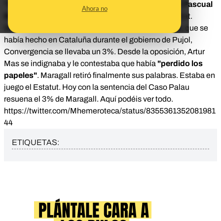
"Su problema se llama 3%"
. Era febrero de 2005 y
Pascual
Ahora no
Maragall
era entonces el Presidente de la Generalitat.
Maragall denunciaba que de cualquier obra pública, que se
había hecho en Cataluña durante el gobierno de Pujol,
Convergencia se llevaba un 3%. Desde la oposición, Artur
Mas se indignaba y le contestaba que había
"perdido los
papeles"
. Maragall retiró finalmente sus palabras. Estaba en
juego el Estatut. Hoy con la sentencia del Caso Palau
resuena el 3% de Maragall.
Aquí podéis ver todo.
https://twitter.com/Mhemeroteca/status/8355361352081981
44
ETIQUETAS: