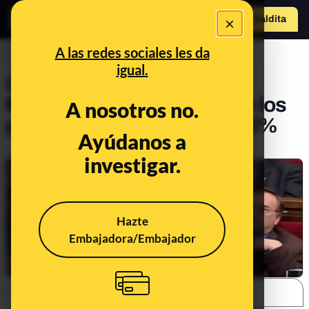
×
Hazte Maldit
a
Abrir menú
A las redes sociales les da
CONTROL DEL PODER
igual.
Cuando Artur Mas decía a
Maragall que había perdido los
A nosotros no.
papeles por acusarlos del 3%
Ayúdanos a
Publicado el
Jan 15, 2018, 12:23:21 PM
investigar.
Hazte
Embajadora/Embajador
SHARE: