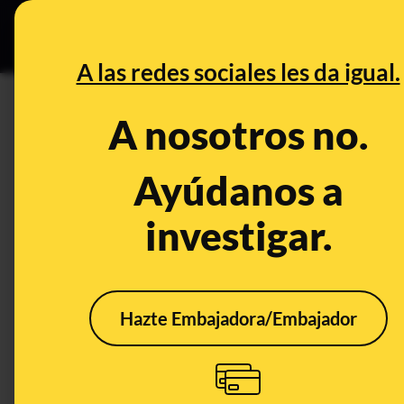
Especial C
DESINFO
PREB
A las redes sociales les da igual.
CONTROL DEL PODER
A nosotros no.
[EL OBJETIVO] Cuando Puigd
para la independencia
Ayúdanos a
investigar.
Publicado el
Nov 21, 2017, 9:09:14 AM
Hazte Embajadora/Embajador