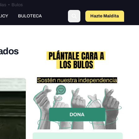
lías
•
Bulos
LICY
BULOTECA
Hazte Maldit
a
ados