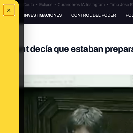
euta
•
Bulos Ceuta
•
Eclipse
•
Curanderos IA Instagram
•
Timo José E
×
UNKING
INVESTIGACIONES
CONTROL DEL PODER
PO
emont decía que estaban prepar