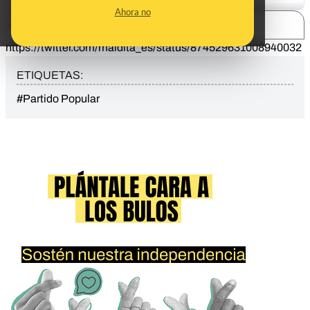
Ahora no
SHARE:
https://twitter.com/maldita_es/status/874529631008940032
ETIQUETAS:
#Partido Popular