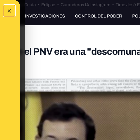
euta
•
Bulos Ceuta
•
Eclipse
•
Curanderos IA Instagram
•
Timo José E
×
UNKING
INVESTIGACIONES
CONTROL DEL PODER
PO
ar con el PNV era una "descomuna