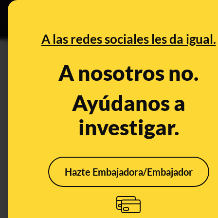
Especial C
DESINFO
PREB
A las redes sociales les da igual.
CONTROL DEL PODER
A nosotros no.
Cuando Rajoy decía que pact
bajada de pantalones"
Ayúdanos a
investigar.
Publicado el
May 4, 2017, 12:56:55 PM
Hazte Embajadora/Embajador