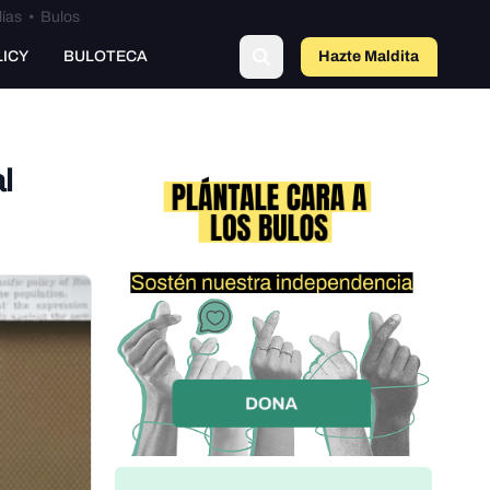
lías
•
Bulos
LICY
BULOTECA
Hazte Maldit
a
l