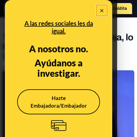
×
Hazte Maldit
a
Abrir menú
A las redes sociales les da
CONTROL DEL PODER
igual.
Trump tuitea contra la prensa, lo
borra y lo vuelve a publicar
A nosotros no.
(casi) igual
Ayúdanos a
Publicado el
Feb 17, 2017, 12:32:39 PM
investigar.
Hazte
Embajadora/Embajador