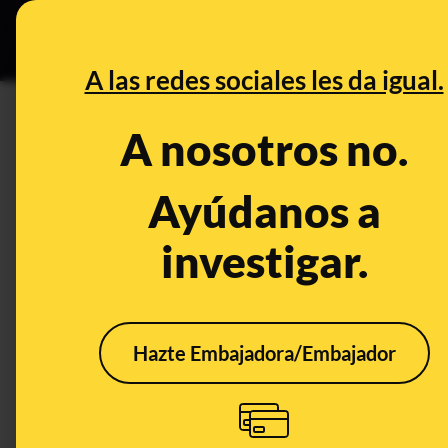
Especial C
DESINFO
PREB
A las redes sociales les da igual.
Maldita.es organiza formacion
A nosotros no.
proyecto IBERIFIER
Ayúdanos a
Publicado el
Jun 15, 2022, 12:00:16 PM
investigar.
Hazte Embajadora/Embajador