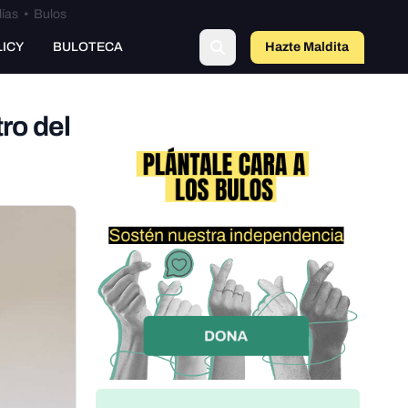
lías
•
Bulos
LICY
BULOTECA
Hazte Maldit
a
ro del