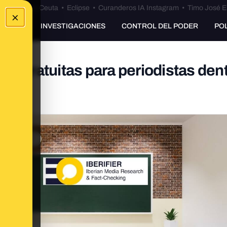
euta
•
Bulos Ceuta
•
Eclipse
•
Curanderos IA Instagram
•
Timo José E
×
UNKING
INVESTIGACIONES
CONTROL DEL PODER
PO
es gratuitas para periodistas dent