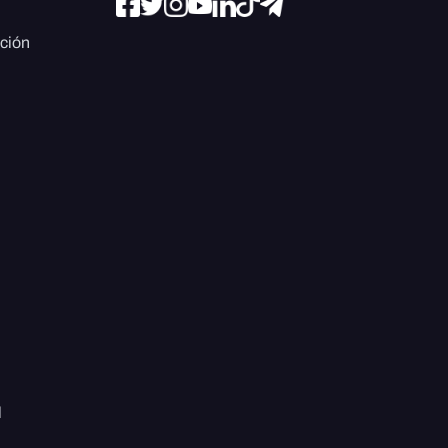
ación
l