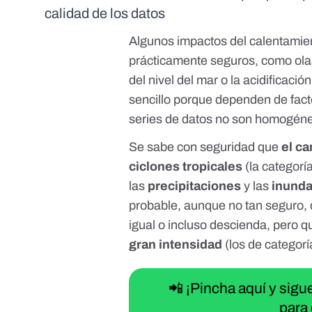
calidad de los datos
Algunos impactos del calentamie
prácticamente seguros, como
ola
del nivel del mar
o la
acidificació
sencillo porque dependen de fact
series de datos no son homogén
Se sabe con seguridad que
el ca
ciclones tropicales
(la categorí
las
precipitaciones
y las
inund
probable, aunque no tan seguro, 
igual o incluso descienda, pero 
gran intensidad
(los de categoría
📲 ¡Pincha aquí y sig
para 