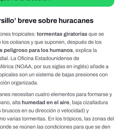
rsillo’ breve sobre huracanes
lones tropicales
:
tormentas giratorias
que se
e los océanos
y que suponen, después de los
s peligroso para los humanos
,
explica la
dial
. La
Oficina Estadounidense de
férica
(NOAA, por sus siglas en inglés) añade a
tropicales son un sistema de bajas presiones con
ación organizada.
canes necesitan cuatro elementos para formarse y
éano, alta
humedad en el aire
, baja cizalladura
bruscos en su dirección o velocidad
) y
mo varias tormentas. En los
trópicos
, las zonas del
donde se reúnen las condiciones para que se den