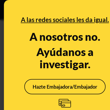
Grupos Ceuta
•
DESINFO
PREB
A las redes sociales les da igual.
PREBUNKING
A nosotros no.
Huracanes y cambio climático:
relación
Ayúdanos a
investigar.
Medio ambiente
Clima
Publicado el
O
Hazte Embajadora/Embajador