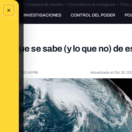
Bulos Ceuta
•
Limpieza de montes
•
Curanderos IA Instagram
•
Timo J
×
UNKING
INVESTIGACIONES
CONTROL DEL PODER
PO
 lo que se sabe (y lo que no) de e
ct 15, 2024, 4:32:40 PM
Actualizado el
Oct 30, 20