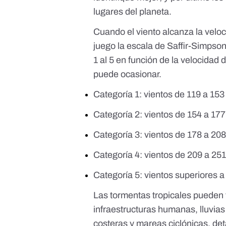
lugares del planeta
.
Cuando el viento alcanza la velo
juego la
escala de Saffir-Simpso
1 al 5 en función de la velocidad 
puede ocasionar.
Categoría 1: vientos de 119 a 15
Categoría 2: vientos de 154
a
177
Categoría 3: vientos de 178
a
208
Categoría 4: vientos de 209
a
251
Categoría 5: vientos superiores 
Las tormentas tropicales pueden t
infraestructuras humanas, lluvias
costeras y mareas ciclónicas,
det