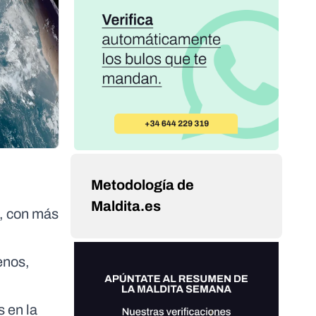
Metodología de
Maldita.es
s, con más
enos,
 en la