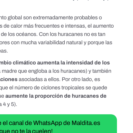
nto global son extremadamente probables o
s de calor más frecuentes e intensas
, el
aumento
n de los océanos
. Con los huracanes no es tan
ores con mucha variabilidad natural y porque las
eas.
mbio climático aumenta la intensidad de los
a madre que engloba a los huracanes) y también
aciones
asociadas a ellos. Por otro lado, es
que el número de ciclones tropicales se quede
que
aumente la proporción de huracanes de
 4 y 5).
ue el canal de WhatsApp de Maldita.es
que no te la cuelen!