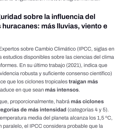
ridad sobre la influencia del
 huracanes: más lluvias, viento e
Expertos sobre Cambio Climático
(IPCC, siglas en
os estudios disponibles sobre las ciencias del clima
formes. En su último trabajo (
2021
),
indica
que
evidencia robusta y suficiente
consenso científico
)
ce que los ciclones tropicales
traigan más
 traduce en que sean
más intensos
.
 que, proporcionalmente, habrá
más ciclones
tegorías de más intensidad
(categorías 4 y 5).
 temperatura media
del planeta alcanza los 1,5 ºC,
n paralelo, el IPCC considera probable que la