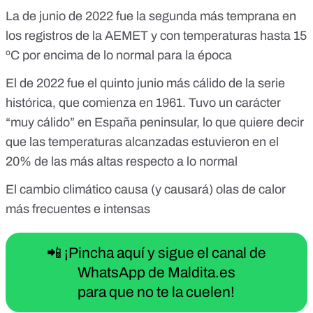
Europa parece q siempre también..... Otra cosa es q ahora
La de junio de 2022 fue la segunda más temprana en
lo dibujen en Rojo intenso para llamar la atención a los q solo
los registros de la AEMET y con temperaturas hasta 15
se quedan con los colores !!! #TodoEsCiclico
https://x.com/STesla3/status/1536278968374018052
ºC por encima de lo normal para la época
El de 2022 fue el quinto junio más cálido de la serie
histórica, que comienza en 1961. Tuvo un carácter
“muy cálido” en España peninsular, lo que quiere decir
que las temperaturas alcanzadas estuvieron en el
20% de las más altas respecto a lo normal
El cambio climático causa (y causará) olas de calor
más frecuentes e intensas
📲 ¡Pincha aquí y sigue el canal de
WhatsApp de Maldita.es
para que no te la cuelen!