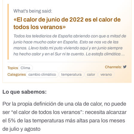
What's being said:
«El calor de junio de 2022 es el calor de
todos los veranos»
Todos los telediarios de España abriendo con que a mitad de
junio hace mucho calor en España. Esto se nos va de las
manos. Llevo toda mi puta viviendo aquí y en junio siempre
ha hecho calor y en el Sur ni te cuento. La estafa climática no
tiene fin y hay lerdos que lo compran.
https://twitter.com/la_coming/status/1535263784859848705
Channels:
Topics
Clima
Confío en que mi cuerpo sude para poder contrarrestar el
Categories
cambio climático
temperatura
calor
verano
calor. Nunca jamás en 3.5 M años hubo verano, es algo
nuevo para todos. Ánimo, juntos sudamos más fuerte.
https://x.com/Coloidesoxigeno/status/15362741977349529
Lo que sabemos:
60 Llega el verano y hace calor, lo nunca visto oiga.
https://x.com/Hectorj77/status/1536051945538039809 Ya
Por la propia definición de una ola de calor, no puede
no hay verano, hay olas de calor Ya no hay invierno, hay olas
ser “el calor de todos los veranos”: necesita alcanzar
de frio Ya no hay tormentas, hay ciclogénesis explosivas
el 5% de las temperaturas más altas para los meses
política del miedo para mentes débiles
https://x.com/Coloidesoxigeno/status/15359696606713364
de julio y agosto
48 Siempre ha hecho Calor a Mediados de Junio y en