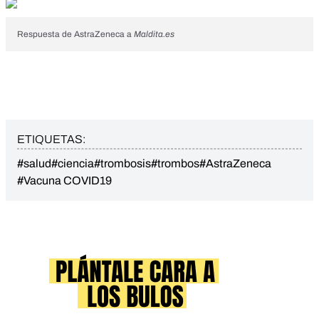
Respuesta de AstraZeneca a
Maldita.es
ETIQUETAS:
#salud
#ciencia
#trombosis
#trombos
#AstraZeneca
#Vacuna COVID19