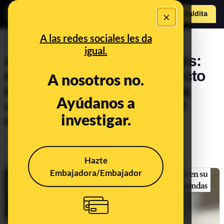
×
Hazte Maldit
o
Abrir menú
A las redes sociales les da
PREBUNKING
igual.
AstraZeneca y las trombosis:
se conoce este posible efecto
A nosotros no.
secundario "muy raro" de la
Ayúdanos a
vacuna contra la COVID-19
investigar.
desde abril de 2021
Ciencia
Salud
Publicado el
Apr 30, 2024, 5:09:53 PM
Hazte
Actualizado el
May 5, 2025, 9:48:00 AM
Embajadora/Embajador