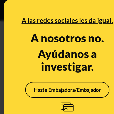
Grupos Ceuta
•
DESINFO
PREB
A las redes sociales les da igual.
PREBUNKING
A nosotros no.
No, las pegatinas en la fruta n
Ayúdanos a
Publicado el
May 6, 2019, 7:09:41 AM
investigar.
Hazte Embajadora/Embajador