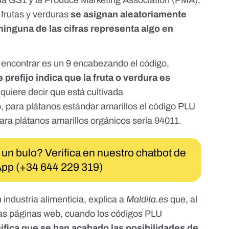
la GS1 y la Produce Marketing Association (PMA),
 frutas y verduras
se asignan aleatoriamente
ninguna de las cifras representa algo en
 encontrar es un 9 encabezando el código,
e prefijo indica que la fruta o verdura es
quiere decir que está cultivada
 para plátanos estándar amarillos el código PLU
ara plátanos amarillos orgánicos sería 94011.
 un bulo? Verifica en nuestro chatbot de
pp (+34 644 229 319)
industria alimenticia, explica a
Maldita.es
que, al
nas páginas web, cuando los códigos PLU
ifica que se han acabado las posibilidades de