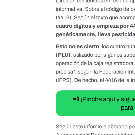
Circulan contenidos en los que a
informativa. Sobre el código de b
(4416). Según el texto que acompañ
cuatro dígitos y empieza por 4
genéticamente, lleva pesticid
Esto no es cierto
: los cuatro n
(PLU)
, utilizado por algunos sup
operación de la caja registradora 
precisa", según la Federación In
(IFPS). De hecho, el 4416 de la
📲 ¡Pincha aquí y sig
para 
Según
este informe
elaborado po