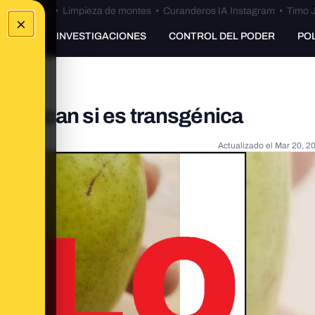
Bulos Ceuta
•
Limpieza de montes
•
Curanderos IA Instagram
•
Timo J
×
UNKING
INVESTIGACIONES
CONTROL DEL PODER
PO
o indican si es transgénica
Actualizado el
Mar 20, 2