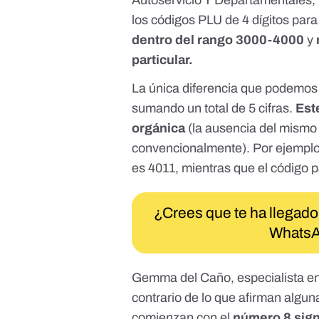
Autoservicio Y Departamentales, 
los códigos PLU de 4 dígitos para
dentro del rango 3000-4000
y
particular.
La única diferencia que podemos
sumando un total de 5 cifras.
Est
orgánica
(la ausencia del mismo 
convencionalmente). Por ejemplo,
es 4011, mientras que el código p
¿Crees que te ha llegado
WhatsA
Gemma del Caño, especialista en 
contrario de lo que afirman algu
comienzan con el
número 8 sign