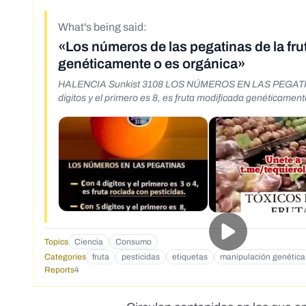
What's being said:
«Los números de las pegatinas de la frut
genéticamente o es orgánica»
HALENCIA Sunkist 3108 LOS NÚMEROS EN LAS PEGATINAS Con
dígitos y el primero es 8, es fruta modificada genéticament
Topics
Ciencia
Consumo
Categories
fruta
pesticidas
etiquetas
manipulación genética
Reports
4