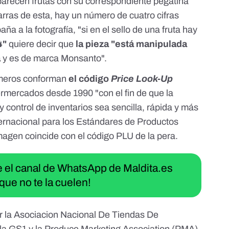
parecen frutas con su correspondiente pegatina
arras de esta, hay un número de cuatro cifras
a a la fotografía, "si en el sello de una fruta hay
4"
quiere decir que
la pieza "está manipulada
a
y es de marca Monsanto".
úmeros conforman
el código
Price Look-Up
ermercados desde 1990 "con el fin de que la
y control de inventarios sea sencilla, rápida y más
ternacional para los Estándares de Productos
 imagen
coincide con el código PLU de la pera.
ue el canal de WhatsApp de Maldita.es
que no te la cuelen!
r la Asociacion Nacional De Tiendas De