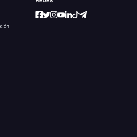
REDES
ación