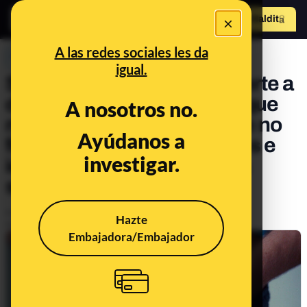
×
Hazte Maldit
o
Abrir menú
A las redes sociales les da
PREBUNKING
igual.
Si estás pensando en ponerte a
dieta, aquí tienes algunas que
A nosotros no.
no deberías probar (porque no
Ayúdanos a
funcionan) y algunos trucos e
investigar.
ideas para comer de forma
saludable
Publicado el
May 6, 2021, 9:41:00 AM
Hazte
Actualizado el
May 5, 2025, 8:40:00 AM
Embajadora/Embajador