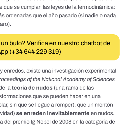
de que se cumplan
las leyes de la termodinámica
:
ás ordenadas que el año pasado (si nadie o nada
aro).
 un bulo? Verifica en nuestro chatbot de
pp (+34 644 229 319)
 y enredos, existe una
investigación experimental
roceedings of the National Academy of Sciences
de la
teoría de nudos
(una rama de las
nsformaciones que se pueden hacer en una
oblar, sin que se llegue a romper), que un montón
avidad)
se enreden inevitablemente
en nudos.
ra del
premio Ig Nobel
de 2008 en la categoría de