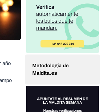
n año
Metodología de
Maldita.es
tiempo