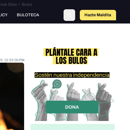
osé Elías
•
Bulos
LICY
BULOTECA
Hazte Maldit
a
25, 12:53:00 PM