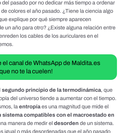
o del pasado por no dedicar más tiempo a ordenar
s de colores el año pasado. ¿Tiene la ciencia algo
 que explique por qué siempre aparecen
e un año para otro? ¿Existe alguna relación entre
nreden los cables de los auriculares en el
bemos.
ue el canal de WhatsApp de Maldita.es
que no te la cuelen!
l
segundo principio de la termodinámica
, que
opía del universo tiende a aumentar con el tiempo.
smos, la
entropía
es una magnitud que mide el
 sistema compatibles con el macroestado en
 una manera de medir el
desorden
de un sistema.
uces igual o más desordenadas que el año pasado