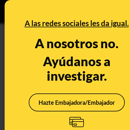
Grupos Ceuta
•
DESINFO
PREB
A las redes sociales les da igual.
PREBUNKING
A nosotros no.
¿Por qué se enredan durante e
Ayúdanos a
Publicado el
Dec 27, 2021, 9:14:00 AM
investigar.
Hazte Embajadora/Embajador