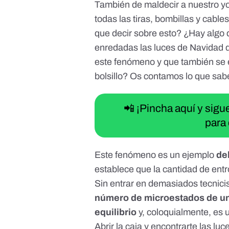
También de maldecir a nuestro y
todas las tiras, bombillas y cable
que decir sobre esto? ¿Hay algo
enredadas las luces de Navidad d
este fenómeno y que también se e
bolsillo? Os contamos lo que sa
📲 ¡Pincha aquí y sig
para 
Este fenómeno es un ejemplo
de
establece que la cantidad de entr
Sin entrar en demasiados tecnici
número de microestados de un
equilibrio
y, coloquialmente, es
Abrir la caja y encontrarte las l