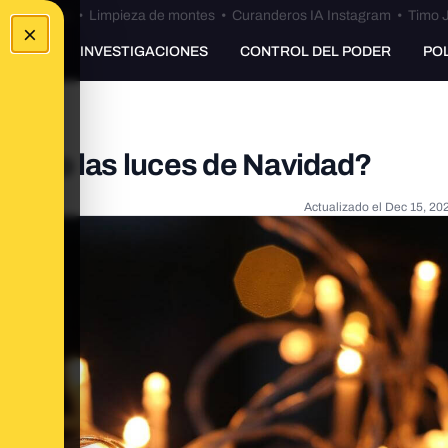
Bulos Ceuta
•
Limpieza de montes
•
Curanderos IA Instagram
•
Timo J
×
UNKING
INVESTIGACIONES
CONTROL DEL PODER
PO
l año las luces de Navidad?
Actualizado el
Dec 15, 20