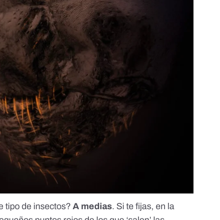
te tipo de insectos?
A medias
. Si te fijas, en la
equeños puntos rojos de los que ‘salen’ las