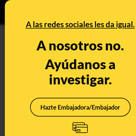
Especial C
DESINFO
PREB
A las redes sociales les da igual.
PREBUNKING
A nosotros no.
El truco detrás del primer plan
recoge la cara al completo
Ayúdanos a
investigar.
Animales
Publicado el
Nov 3, 2
Hazte Embajadora/Embajador