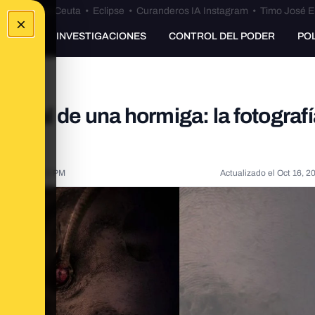
euta
•
Bulos Ceuta
•
Eclipse
•
Curanderos IA Instagram
•
Timo José E
×
UNKING
INVESTIGACIONES
CONTROL DEL PODER
PO
o viral de una hormiga: la fotograf
022, 12:02:50 PM
Actualizado el
Oct 16, 2