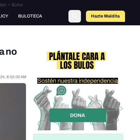
lías
•
Bulos
LICY
BULOTECA
Hazte Maldit
o
ía no
024, 8:52:00 AM