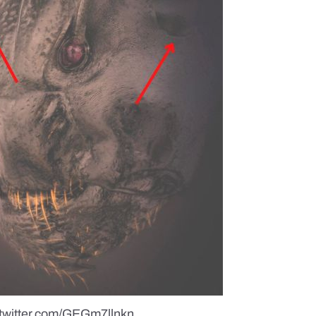
.twitter.com/GEGm7llnkn