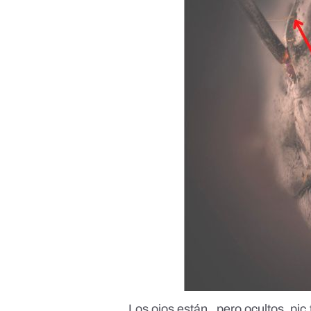
Los ojos están , pero ocultos.
pic