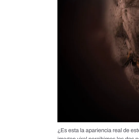
¿Es esta la apariencia real de es
imagen viral percibimos los dos p