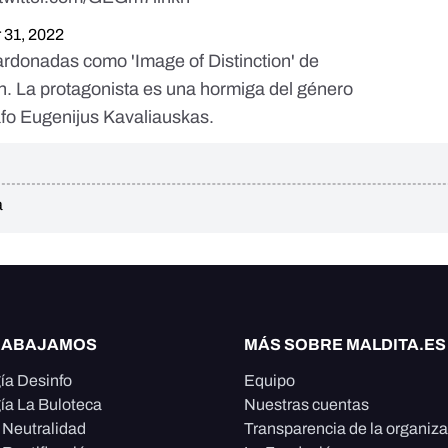
 31, 2022
alardonadas como
'Image of Distinction' de
n
. La protagonista es una hormiga del género
afo
Eugenijus Kavaliauskas
.
a
RABAJAMOS
MÁS SOBRE MALDITA.ES
ía Desinfo
Equipo
ía La Buloteca
Nuestras cuentas
e Neutralidad
Transparencia de la organiz