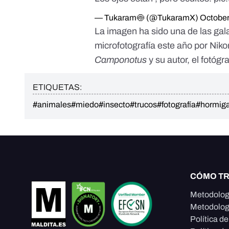
— Tukaram🍥 (@TukaramX)
October
La imagen ha sido una de las g
microfotografía este año por Niko
Camponotus
y su autor, el fotógr
ETIQUETAS:
#animales
#miedo
#insecto
#trucos
#fotografía
#hormig
CÓMO T
Metodolog
Metodolog
Política d