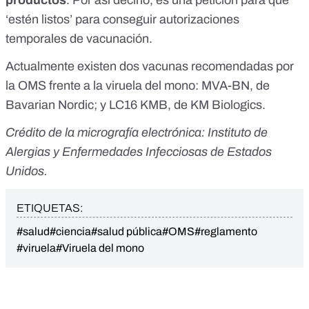
productos
. Por así decirlo, es una petición para que
‘estén listos’ para conseguir autorizaciones
temporales de vacunación.
Actualmente existen
dos vacunas recomendadas por
la OMS
frente a la viruela del mono:
MVA-BN
, de
Bavarian Nordic; y
LC16 KMB
, de KM Biologics.
Crédito de la micrografía electrónica:
Instituto de
Alergias y Enfermedades Infecciosas de Estados
Unidos
.
ETIQUETAS:
#salud
#ciencia
#salud pública
#OMS
#reglamento
#viruela
#Viruela del mono