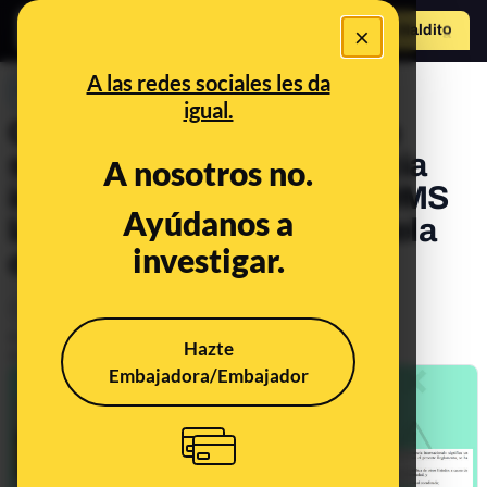
×
Hazte Maldit
o
Abrir menú
A las redes sociales les da
PREBUNKING
igual.
Qué es una emergencia de
salud pública de importancia
A nosotros no.
internacional y por qué la OMS
Ayúdanos a
la ha declarado para la viruela
investigar.
del mono
Ciencia
Salud
Publicado el
Jul 27, 2022, 9:02:27 AM
Hazte
Actualizado el
Aug 16, 2024, 1:25:00 PM
Embajadora/Embajador