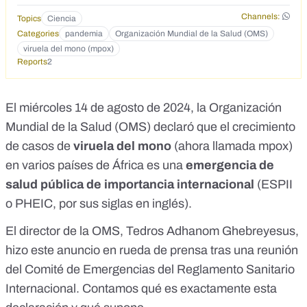
pandemia con las próximas coacciones. 🐻Luis María Pardo,
conocedor de como funciona el interno de la OMS, traduce
Channels:
Topics
Ciencia
lo que significa recomendaciones temporales sobre cómo
Categories
pandemia
Organización Mundial de la Salud (OMS)
prevenir y reducir mejor la propagación de la enfermedad y
viruela del mono (mpox)
gestionar la respuesta de salud pública mundial. 🦠A través
Reports
2
de la TARJETA SANITARIA EUROPEA = VACUNACIÓN
MASIVA DE EUROPEOS. No la tienes, no viajas, no escuela
para tus hijos, no trabajo, no transporte, cuarentenas,
El miércoles 14 de agosto de 2024, la Organización
confinamientos, mascarillas... 🚫El encuentro es a puerta
cerrada. La transparencia es NULA. Pero tenemos nuestros
Mundial de la Salud (OMS) declaró que el crecimiento
OSOS en Suiza que nos informarán. 📣Si se declara la
de casos de
viruela del mono
(
ahora llamada mpox
)
ESTAFA DEL MONO, anunciamos una batería de acciones
en varios países de África es una
emergencia de
judiciales y administrativas contra la OMS en tanto en
Bruselas como en Ginebra, como ya lo hicimos en pasado,
salud pública de importancia internacional
(ESPII
con notables éxitos. Apoya a Iustitia Europa en la defensa
o PHEIC, por sus siglas en inglés).
de los DERECHOS HUMANOS y las LIBERTADES
PÚBLICAS. 🟢https://iustitiaeuropa.es/donaciones/
El director de la OMS, Tedros Adhanom Ghebreyesus,
https://www.infosalus.com/actualidad/noticia-oms-decide-
miercoles-si-declara-mpox-emergencia-sanitaria-
hizo este anuncio en
rueda de prensa
tras una reunión
internacional-20240812104612.html
del
Comité de Emergencias del Reglamento Sanitario
Internacional
. Contamos qué es exactamente esta