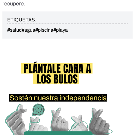
recupere.
ETIQUETAS:
#salud
#agua
#piscina
#playa