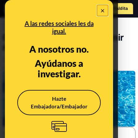
×
o
Hazte Maldit
a
Abrir menú
A las redes sociales les da
PREBUNKING
igual.
Cinco consejos para prevenir
ahogamientos
A nosotros no.
Salud
Ayúdanos a
Publicado el
Jul 26, 2024, 1:40:28 PM
investigar.
Hazte
Embajadora/Embajador
SHARE: