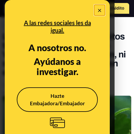
×
Hazte Maldit
o
Abrir menú
A las redes sociales les da
PREBUNKING
igual.
Los 1,3 millones de mosquitos
tigre que van a liberarse en
A nosotros no.
Valencia este 2024: ni pican, ni
Ayúdanos a
se reproducen, ni transmiten
investigar.
enfermedades
Ciencia
Animales
Salud
Publicado el
Jun 10, 2024, 12:58:17 PM
Hazte
Embajadora/Embajador