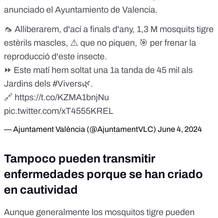
anunciado el Ayuntamiento de Valencia.
🦟 Alliberarem, d'ací a finals d'any, 1,3 M mosquits tigre
estèrils mascles, ⚠️ que no piquen, 🎯 per frenar la
reproducció d'este insecte.
⏩ Este matí hem soltat una 1a tanda de 45 mil als
Jardins dels
#Vivers
🌿.
🔗
https://t.co/KZMA1bnjNu
pic.twitter.com/xT4555KREL
— Ajuntament València (@AjuntamentVLC)
June 4, 2024
Tampoco pueden transmitir
enfermedades porque se han criado
en cautividad
Aunque generalmente los mosquitos tigre
pueden