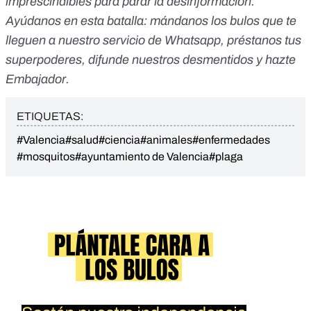
imprescindibles para parar la desinformación.
Ayúdanos en esta batalla:
mándanos los bulos que te
lleguen a nuestro servicio de Whatsapp
,
préstanos tus
superpoderes
, difunde nuestros desmentidos y
hazte
Embajador
.
ETIQUETAS:
#Valencia
#salud
#ciencia
#animales
#enfermedades
#mosquitos
#ayuntamiento de Valencia
#plaga