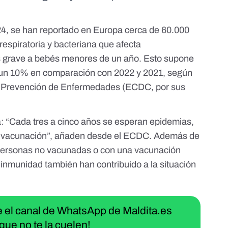
24, se han reportado en Europa cerca de 60.000
 respiratoria y bacteriana que
afecta
s grave a bebés menores de un año
. Esto supone
un 10% en comparación con 2022 y 2021, según
a Prevención de Enfermedades
(ECDC, por sus
a: “Cada tres a cinco años se esperan epidemias,
de vacunación”, añaden desde el ECDC. Además de
e personas no vacunadas o con una vacunación
a inmunidad
también han contribuido a la situación
ue el canal de WhatsApp de Maldita.es
que no te la cuelen!