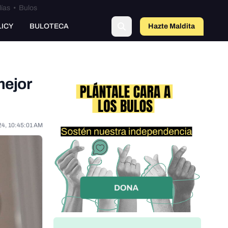
lías
•
Bulos
LICY
BULOTECA
Hazte Maldit
o
mejor
24, 10:45:01 AM