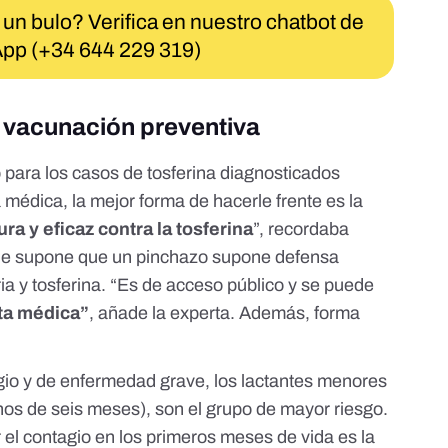
 un bulo? Verifica en nuestro chatbot de
pp (+34 644 229 319)
a vacunación preventiva
 para los casos de tosferina diagnosticados
 médica, la mejor forma de hacerle frente es la
ra y eficaz contra la tosferina
”, recordaba
que supone que un pinchazo supone defensa
eria y tosferina. “Es de acceso público y se puede
ta médica”
, añade la experta. Además, forma
agio y de enfermedad grave, los lactantes menores
os de seis meses), son el grupo de mayor riesgo.
r el contagio en los primeros meses de vida es la