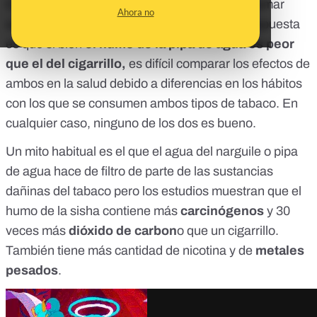
Otra duda que nos habéis hecho llegar es si fumar
Ahora no
cachimba es peor que fumar cigarrillos. La respuesta
es que si bien
el humo de la pipa de agua es peor
que el del cigarrillo,
es difícil comparar los efectos de
ambos en la salud debido a diferencias en los hábitos
con los que se consumen ambos tipos de tabaco. En
cualquier caso, ninguno de los dos es bueno.
Un
mito
habitual es el que el agua del narguile o pipa
de agua hace de filtro de parte de las sustancias
dañinas del tabaco pero los estudios muestran que el
humo de la sisha
contiene
más
carcinógenos
y 30
veces más
dióxido de carbon
o que un cigarrillo.
También
tiene
más cantidad de nicotina y de
metales
pesados
.