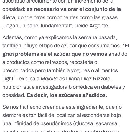
asociarse directamente con un incremento de la
obesidad:
es necesario valorar el conjunto de la
dieta
, donde otros componentes como las grasas,
juegan un papel fundamental", incide Argente.
Además, como ya explicamos la semana pasada,
también influye el tipo de azúcar que consumamos. "
El
gran problema es el azúcar que no vemos
añadido
a productos como refrescos, repostería o
precocinados pero también a yogures o alimentos
'light'", explica a
Maldita.es
Diana Díaz Rizzolo
,
nutricionista e investigadora biomédica en diabetes y
obesidad.
Es decir, los azúcares añadidos.
Se nos ha hecho creer que este ingrediente, que no
siempre es tan fácil de localizar, al esconderse bajo
una infinidad de pseudónimos (glucosa, sacarosa,
panela, melaza, dextrina, dextrosa, jarabe de maíz,