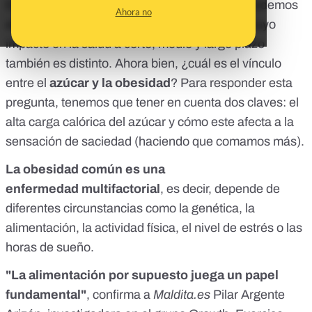
En los alimentos y productos que comemos podemos
Ahora no
encontrar
tres tipos diferentes de azúcar
, cuyo
impacto en la salud a corto, medio y largo plazo
también es distinto. Ahora bien, ¿cuál es el vínculo
entre el
azúcar y la obesidad
? Para responder esta
pregunta, tenemos que tener en cuenta dos claves: el
alta carga calórica del azúcar y cómo este afecta a la
sensación de saciedad (haciendo que comamos más).
La obesidad común es una
enfermedad
multifactorial
, es decir, depende de
diferentes circunstancias como la genética, la
alimentación, la actividad física, el nivel de estrés o las
horas de sueño.
"La alimentación por supuesto juega un papel
fundamental"
, confirma a
Maldita.es
Pilar Argente