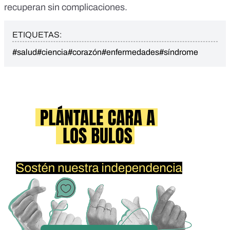
recuperan sin complicaciones.
ETIQUETAS:
#salud
#ciencia
#corazón
#enfermedades
#síndrome