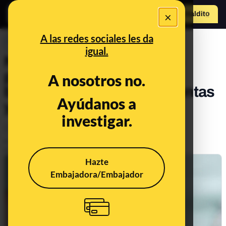
×
Hazte Maldit
o
Abrir menú
A las redes sociales les da
PREBUNKING
igual.
Nirsevimab, el tratamiento
preventivo contra la
A nosotros no.
bronquiolitis infantil: preguntas
Ayúdanos a
y respuestas
investigar.
Ciencia
Salud
Publicado el
Sep 18, 2023, 2:02:01 PM
Actualizado el
Oct 28, 2025, 9:18:00 AM
Hazte
Embajadora/Embajador