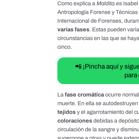
Como explica a
Maldita.es
Isabe
Antropología Forense y Técnicas 
Internacional de Forenses
, dura
varias fases
. Estas pueden vari
circunstancias en las que se hay
cinco.
📲 ¡Pincha aquí y sig
para 
La
fase cromática
ocurre normal
muerte. En ella se autodestruyen 
tejidos
y el
agarrotamiento del c
coloraciones
debidas a depósito
circulación de la sangre y dismin
superpone a otras y puede exte