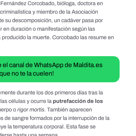
l Fernández Corcobado
, bióloga, doctora en
criminalística
y miembro de la
Asociación
nte su descomposición, un cadáver pasa por
ar en duración o manifestación según las
a producido la muerte. Corcobado las resume en
ue el canal de WhatsApp de Maldita.es
que no te la cuelen!
mente durante los dos primeros días tras la
las células y ocurre la
putrefacción de los
uerpo o
rigor mortis
. También aparecen
s de sangre formados por la interrupción de la
uye la temperatura corporal.
Esta fase se
nderse hasta una semana.