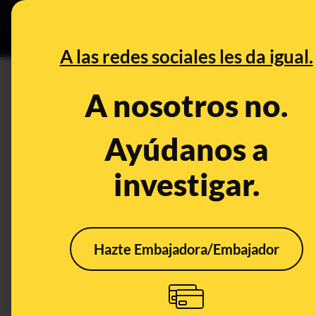
Grupos Ceuta
•
DESINFO
PREB
A las redes sociales les da igual.
PREBUNKING
A nosotros no.
¿Qué le pasa a nuestro cuer
convertimos en un esqueleto
Ayúdanos a
investigar.
Salud
Publicado el
Nov 3, 20
Hazte Embajadora/Embajador