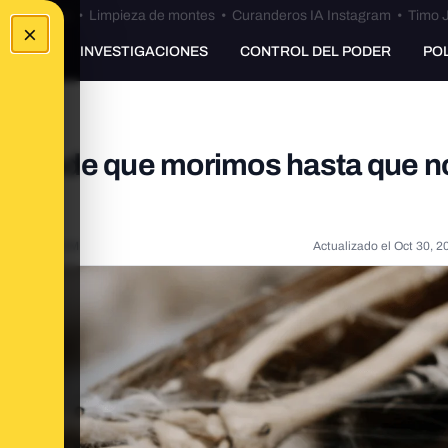
Bulos Ceuta
•
Limpieza de montes
•
Curanderos IA Instagram
•
Timo J
×
UNKING
INVESTIGACIONES
CONTROL DEL PODER
PO
po desde que morimos hasta que n
?
21, 9:13:00 AM
Actualizado el
Oct 30, 2