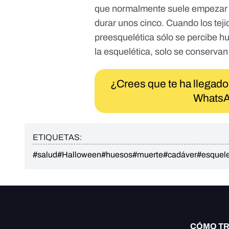
que normalmente suele empezar a 
durar unos cinco. Cuando los tej
preesquelética sólo se percibe hu
la esquelética, solo se conservan
¿Crees que te ha llegado
WhatsA
ETIQUETAS:
#salud
#Halloween
#huesos
#muerte
#cadáver
#esquel
CÓMO T