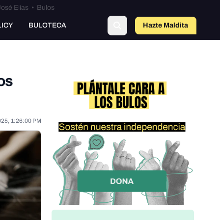
osé Elías
•
Bulos
LICY
BULOTECA
Hazte Maldit
a
os
025, 1:26:00 PM