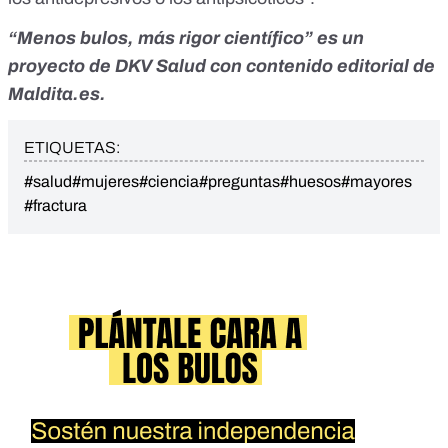
“Menos bulos, más rigor científico” es un
proyecto de
DKV Salud
con contenido editorial de
Maldita.es.
ETIQUETAS:
#salud
#mujeres
#ciencia
#preguntas
#huesos
#mayores
#fractura