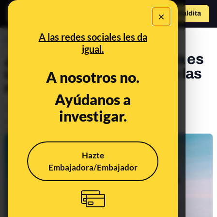
×
Hazte Maldit
o
Abrir menú
A las redes sociales les da
PREBUNKING
igual.
¿Por qué la rotura de cadera es
una lesión tan frecuente en las
A nosotros no.
mujeres mayores?
Ayúdanos a
Ciencia
Salud
investigar.
Publicado el
Jun 30, 2021, 7:14:00 AM
Actualizado el
Oct 20, 2023, 7:58:00 AM
Hazte
Embajadora/Embajador