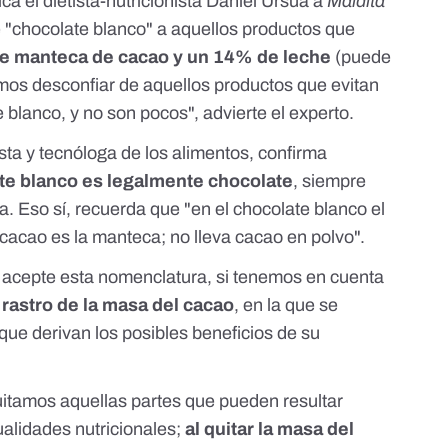
ca el dietista-nutricionista
Daniel Ursúa
a
Maldita
"chocolate blanco" a aquellos productos que
e manteca de cacao y un 14% de leche
(puede
emos desconfiar de aquellos productos que evitan
 blanco, y no son pocos", advierte el experto.
nista y tecnóloga de los alimentos, confirma
te blanco es legalmente chocolate
, siempre
a. Eso sí, recuerda que "en el chocolate blanco el
cacao es la manteca; no lleva cacao en polvo".
n acepte esta nomenclatura, si tenemos en cuenta
 rastro de la masa del cacao
, en la que se
que derivan los posibles beneficios de su
 quitamos aquellas partes que pueden resultar
ualidades nutricionales;
al quitar la masa del