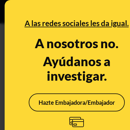
Especial C
DESINFO
PREB
A las redes sociales les da igual.
PREBUNKING
A nosotros no.
Sí, el chocolate blanco es ch
ingredientes que procede del
Ayúdanos a
investigar.
Publicado el
Feb 10, 2020, 8:18:00 AM
Hazte Embajadora/Embajador