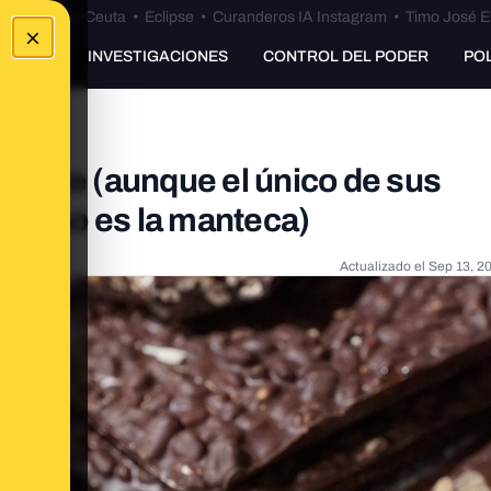
euta
•
Bulos Ceuta
•
Eclipse
•
Curanderos IA Instagram
•
Timo José E
×
UNKING
INVESTIGACIONES
CONTROL DEL PODER
PO
ocolate (aunque el único de sus
 cacao es la manteca)
Actualizado el
Sep 13, 2