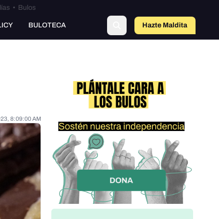
lías
•
Bulos
LICY
BULOTECA
Hazte Maldit
a
023, 8:09:00 AM