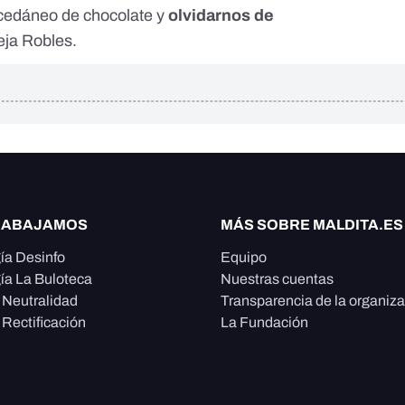
ucedáneo de chocolate y
olvidarnos de
eja Robles.
RABAJAMOS
MÁS SOBRE MALDITA.ES
ía Desinfo
Equipo
ía La Buloteca
Nuestras cuentas
e Neutralidad
Transparencia de la organiz
 Rectificación
La Fundación