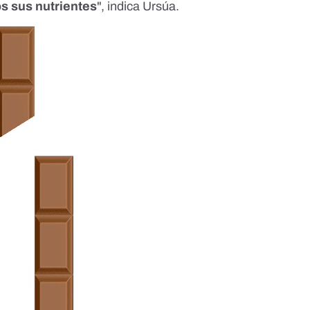
s sus nutrientes
", indica Ursúa.