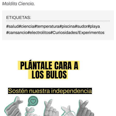
Maldita Ciencia
.
ETIQUETAS:
#salud
#ciencia
#temperatura
#piscina
#sudor
#playa
#cansancio
#electrolitos
#Curiosidades/Experimentos