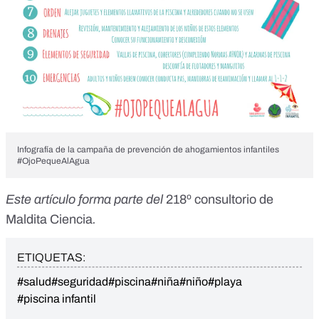
Infografía de la campaña de prevención de ahogamientos infantiles
#OjoPequeAlAgua
Este artículo forma parte del
218º consultorio de
Maldita Ciencia
.
ETIQUETAS:
#salud
#seguridad
#piscina
#niña
#niño
#playa
#piscina infantil