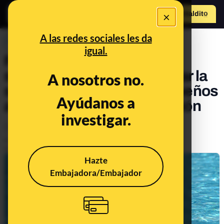
×
Hazte Maldit
o
Abrir menú
A las redes sociales les da
PREBUNKING
igual.
Flotadores, manguitos y
similares: por qué no confiar la
A nosotros no.
seguridad de los más pequeños
Ayúdanos a
a los dispositivos de flotación
investigar.
Salud
Publicado el
Aug 15, 2023, 9:14:00 AM
Actualizado el
Aug 12, 2024, 6:38:00 PM
Hazte
Embajadora/Embajador