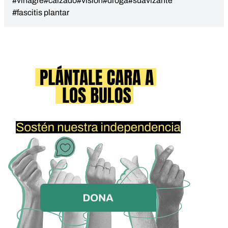
#vinagre
#calzado
#visión
#droga
#suavizante
#fascitis plantar