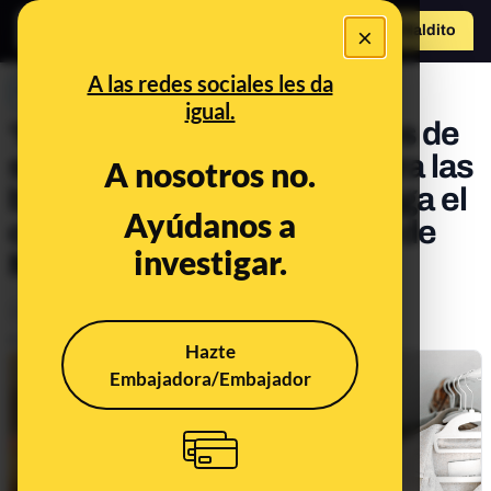
×
Hazte Maldit
o
Abrir menú
A las redes sociales les da
PREBUNKING
igual.
‘Popper’ y ceguera, zapatos de
suela fina y mantequilla para las
A nosotros no.
bolas de pelo en gatos. Llega el
Ayúdanos a
consultorio científico 215º de
investigar.
Maldita.es
Animales
Salud
Publicado el
Jun 23, 2023, 9:14:00 AM
Hazte
Embajadora/Embajador