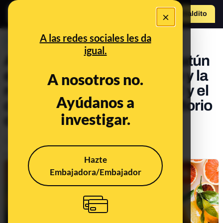
×
Hazte Maldit
o
Abrir menú
A las redes sociales les da
PREBUNKING
igual.
Aburrirse como una ostra, atún
en lata en grupos de riesgo y la
A nosotros no.
relación entre la vitamina C y el
Ayúdanos a
cáncer. Llega el 24º consultorio
investigar.
de Maldita Alimentación
Animales
Publicado el
Jun 2, 2023, 9:14:00 AM
Hazte
Embajadora/Embajador