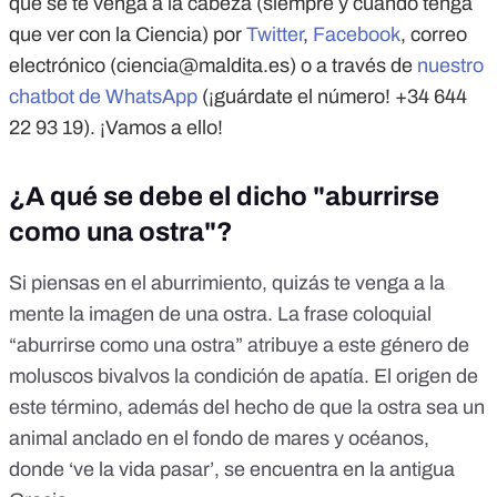
que se te venga a la cabeza (siempre y cuando tenga
que ver con la Ciencia) por
Twitter
,
Facebook
, correo
electrónico (
ciencia@maldita.es
) o a través de
nuestro
chatbot de WhatsApp
(¡guárdate el número! +34 644
22 93 19). ¡Vamos a ello!
¿A qué se debe el dicho "aburrirse
como una ostra"?
Si piensas en el aburrimiento, quizás te venga a la
mente la imagen de una ostra. La frase coloquial
“
aburrirse como una ostra
” atribuye a este género de
moluscos bivalvos la condición de apatía. El origen de
este término, además del hecho de que la ostra sea un
animal anclado en el fondo de mares y océanos,
donde ‘ve la vida pasar’, se encuentra en la antigua