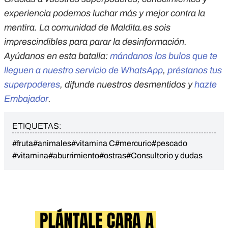
experiencia podemos luchar más y mejor contra la
mentira. La comunidad de Maldita.es sois
imprescindibles para parar la desinformación.
Ayúdanos en esta batalla:
mándanos los bulos que te
lleguen a nuestro servicio de WhatsApp
,
préstanos tus
superpoderes
, difunde nuestros desmentidos y
hazte
Embajador
.
ETIQUETAS:
#fruta
#animales
#vitamina C
#mercurio
#pescado
#vitamina
#aburrimiento
#ostras
#Consultorio y dudas