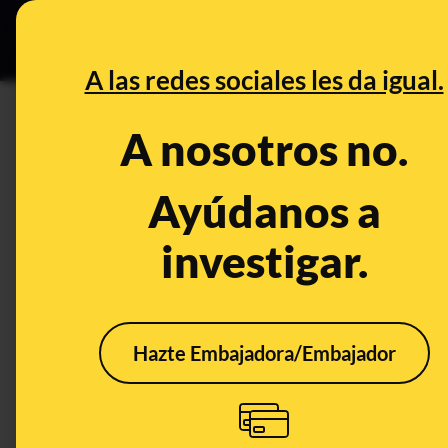
Especial C
DESINFO
PREB
A las redes sociales les da igual.
PREBUNKING
A nosotros no.
¿Maduran (y se pasan) antes l
supermercado?
Ayúdanos a
investigar.
Alimentación
Hazte Embajadora/Embajador