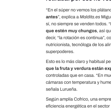
“En el súper no vemos los pláta
antes
”, explica a
Maldita.es
Migue
sí, no siempre se venden todos. “
que estén muy chungos
, así q
decir, “la rotación es continua”, 
nutricionista, tecnóloga de los a
superpoderes.
Esto es lo más claro y habitual p
que la fruta y verdura están e
controladas que en casa. “En muc
cámaras con temperatura y humed
señala Lurueña.
Según amplía Cofrico, una empres
eficiencia energética en el sector 