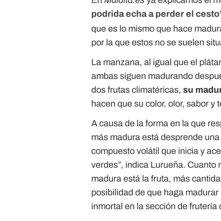
En
Maldita.es
ya explicamos el m
podrida echa a perder el cesto
que es lo mismo que hace madurar
por la que estos no se suelen situ
La manzana, al igual que el plátan
ambas siguen madurando después 
dos frutas climatéricas,
su madu
hacen que su color, olor, sabor y
A causa de la forma en la que res
más madura está desprende una h
compuesto volátil que inicia y ac
verdes”, indica Lurueña. Cuanto m
madura está la fruta, más cantida
posibilidad de que haga madurar
inmortal en la sección de fruterí