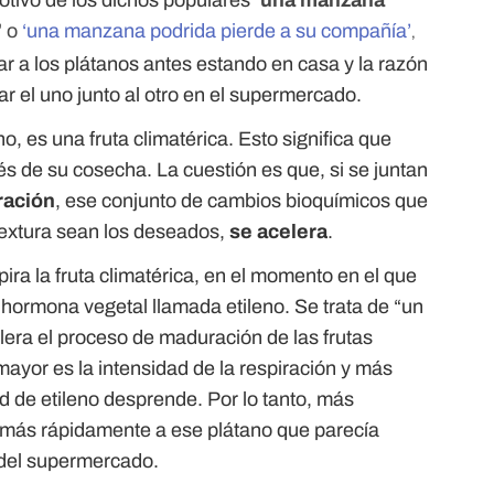
otivo de los dichos populares
‘una manzana
’
o
‘una manzana podrida pierde a su compañía’
,
 a los plátanos antes estando en casa y la razón
ar el uno junto al otro en el supermercado.
o, es una fruta climatérica. Esto significa que
de su cosecha. La cuestión es que, si se juntan
ración
, ese conjunto de cambios bioquímicos que
 textura sean los deseados,
se acelera
.
pira la fruta climatérica, en el momento en el que
ormona vegetal llamada etileno. Se trata de “un
elera el proceso de maduración de las frutas
ayor es la intensidad de la respiración y más
d de etileno desprende. Por lo tanto, más
 más rápidamente a ese plátano que parecía
a del supermercado.