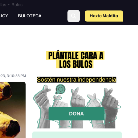
lías
•
Bulos
LICY
BULOTECA
Hazte Maldit
o
023, 3:10:58 PM