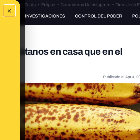
euta
•
Bulos Ceuta
•
Eclipse
•
Curanderos IA Instagram
•
Timo José E
×
UNKING
INVESTIGACIONES
CONTROL DEL PODER
PO
os plátanos en casa que en el
Publicado el
Apr 4, 2