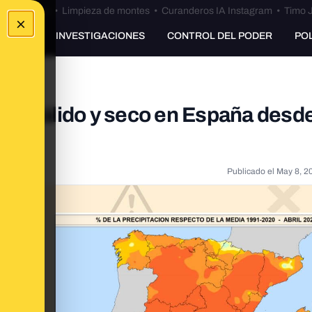
Bulos Ceuta
•
Limpieza de montes
•
Curanderos IA Instagram
•
Timo J
×
UNKING
INVESTIGACIONES
CONTROL DEL PODER
PO
l más cálido y seco en España desd
Publicado el
May 8, 2