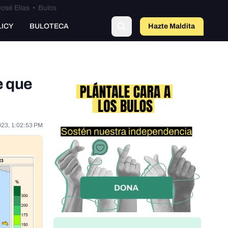
osé Elías
•
Bulos
o
LICY
BULOTECA
Hazte Maldit
a
e que
023, 1:02:53 PM