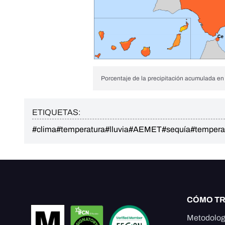
Porcentaje de la precipitación acumulada e
ETIQUETAS:
#clima
#temperatura
#lluvia
#AEMET
#sequía
#temperat
CÓMO T
Metodolog