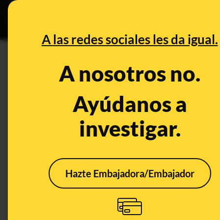
Grupos Ceuta
•
DESINFO
PREB
A las redes sociales les da igual.
PREBUNKING
A nosotros no.
Abril de 2023 ha sido el abri
hay registros
Ayúdanos a
investigar.
Clima
Hazte Embajadora/Embajador