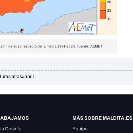
n abril de 2023 respecto de la media 1991-2020. Fuente: AEMET
uras altas
#abril
RABAJAMOS
MÁS SOBRE MALDITA.ES
ía Desinfo
Equipo